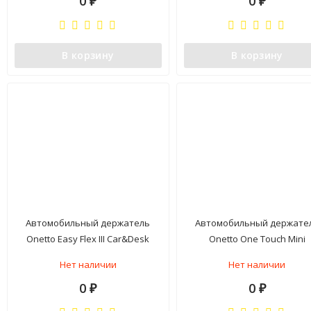
0
0
₽
₽
В корзину
В корзину
Автомобильный держатель
Автомобильный держате
Onetto Easy Flex III Car&Desk
Onetto One Touch Mini
Mount Black
Нет наличии
Нет наличии
0
0
₽
₽