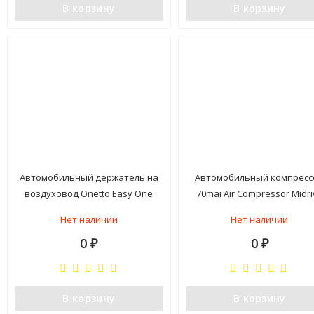
В корзину
В корзину
Автомобильный держатель на
Автомобильный компресс
воздуховод Onetto Easy One
70mai Air Compressor Midri
Handed Air Vent Mount
TP01 (Русс версия)
Нет наличии
Нет наличии
0
0
₽
₽
В корзину
В корзину