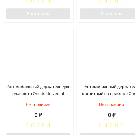
В корзину
В корзину
Автомобильный держатель для
Автомобильный держате
планшета Onetto Universal
магнитный на присоске One
Tablet Mount Easy Smart Tab 2
Easy Flex Magent Suction C
Нет наличии
Нет наличии
Mount
0
0
₽
₽