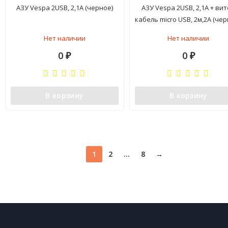
АЗУ Vespa 2USB, 2,1A (черное)
АЗУ Vespa 2USB, 2,1A + ви
кабель micro USB, 2м,2А (че
Нет наличии
Нет наличии
0
0
₽
₽
В корзину
В корзину
1
2
...
8
→