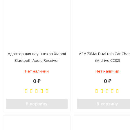
Адаптер для наушников Xiaomi
АЗУ 70Mai Dual usb Car Cha
Bluetooth Audio Receiver
(Midrive CC02)
(NZB4005GL) RUS
Нет наличии
Нет наличии
0
0
₽
₽
В корзину
В корзину