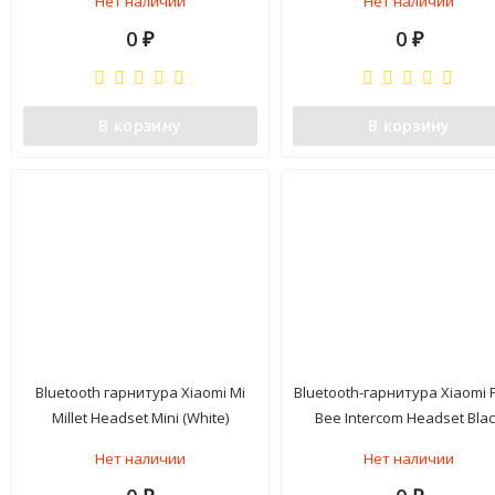
Нет наличии
Нет наличии
0
0
₽
₽
В корзину
В корзину
Bluetooth гарнитура Xiaomi Mi
Bluetooth-гарнитура Xiaomi 
Millet Headset Mini (White)
Bee Intercom Headset Bla
(ZBW4410CN)
Нет наличии
Нет наличии