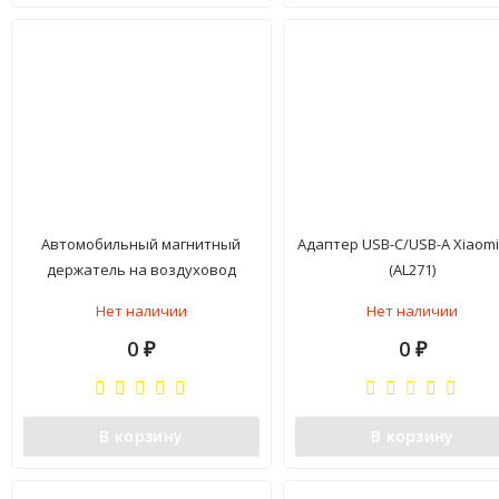
Автомобильный магнитный
Адаптер USB-C/USB-A Xiaomi
держатель на воздуховод
(AL271)
Onetto Easy Clip Vent Magnet
Нет наличии
Нет наличии
Mount
0
0
₽
₽
В корзину
В корзину