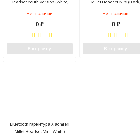
Headset Youth Version (White)
Millet Headset Mini (Black
(ZBW4349CN)
(ZBW4410CN)
Нет наличии
Нет наличии
0
0
₽
₽
В корзину
В корзину
Bluetooth гарнитура Xiaomi Mi
Millet Headset Mini (White)
(ZBW4410CN)