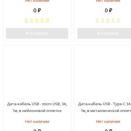
Нет наличии
Нет наличии
0
0
₽
₽
В корзину
В корзину
Дата-кабель USB - micro USB, 3А,
Дата-кабель USB - Type-C 3А 
1м, в нейлоновой оплетке
1м, в металлической опле
черный, BoraSCO (VSP)
BoraSCO (VSP)
Нет наличии
Нет наличии