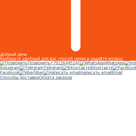
Добрый день
Выберите удобный для вас способ связи и задайте вопрос
Позвонить
+79226445241
WhatsApp
Instagram
Telegram
ВКонтакте
Facebook
Viber
Написать email
Email
Способы доставки
Оплата заказов