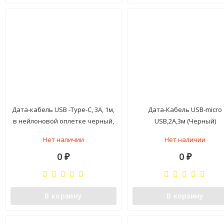
Дата-кабель USB -Type-C, 3А, 1м,
Дата-Кабель USB-micro
в нейлоновой оплетке черный,
USB,2A,3м (Черный)
BoraSCO (VSP)
Нет наличии
Нет наличии
0
0
₽
₽
В корзину
В корзину