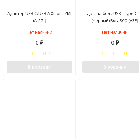
Адаптер USB-C/USB-A Xiaomi ZMI
Дата-кабель USB - Type-C 
(AL271)
(Черный) BoraSCO (VSP)
Нет наличии
Нет наличии
0
0
₽
₽
В корзину
В корзину