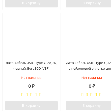
В корзину
В корзину
Дата-кабель USB - Type-C, 2А, 2м,
Дата-кабель USB - Type-C, 3А
черный, BoraSCO (VSP)
в нейлоновой оплетке си
BoraSCO (VSP)
Нет наличии
Нет наличии
0
0
₽
₽
В корзину
В корзину