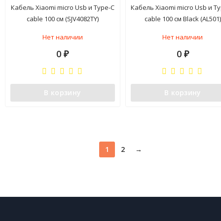
Кабель Xiaomi micro Usb и Type-C
Кабель Xiaomi micro Usb и T
cable 100 см (SJV4082TY)
cable 100 см Black (AL501)
Нет наличии
Нет наличии
0
0
₽
₽
В корзину
В корзину
1
2
→