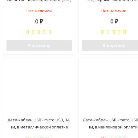
Нет наличии
Нет наличии
0
0
₽
₽
В корзину
В корзину
Дата-кабель USB - micro USB, 3А,
Дата-кабель USB - micro USB,
1м, в металлической оплетке
1м, в нейлоновой оплетк
BoraSCO (VSP)
синий, BoraSCO (VSP)