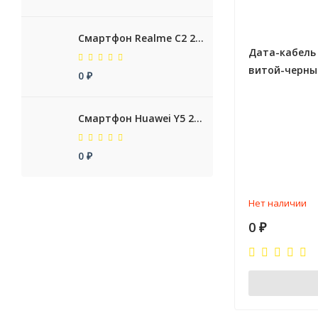
Смартфон Realme C2 2/32GB Blue RUS
Дата-кабель U
витой-черный
0
₽
Смартфон Huawei Y5 2019 2/32GB Sapphire Blue RUS
0
₽
Нет наличии
0
₽