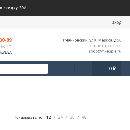
 скидку 3%!
Вход
-00-89
г.Чайковский, ул.К. Маркса, д.50
Пн–Вс 10:00–20:00
 по РФ
shop@mi-apple.ru
звонок
0
₽
12
24
36
48
Показывать по:
/
/
/