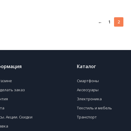
←
1
2
ормация
Каталог
газине
Смартфоны
сделать заказ
Аксессуары
нтия
Электроника
та
Текстиль и мебель
сы. Акции. Скидки
Транспорт
авка