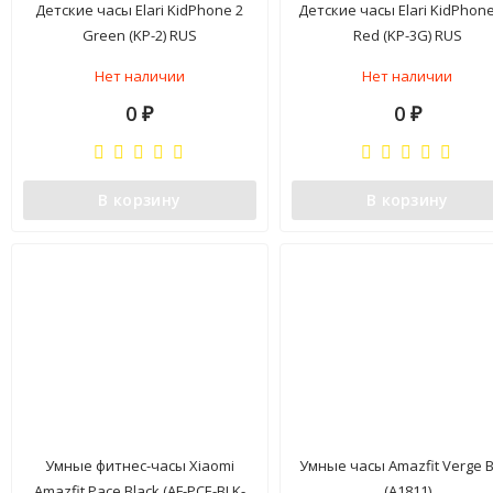
Детские часы Elari KidPhone 2
Детские часы Elari KidPhon
Green (KP-2) RUS
Red (KP-3G) RUS
Нет наличии
Нет наличии
0
0
₽
₽
В корзину
В корзину
Умные фитнес-часы Xiaomi
Умные часы Amazfit Verge B
Amazfit Pace Black (AF-PCE-BLK-
(A1811)