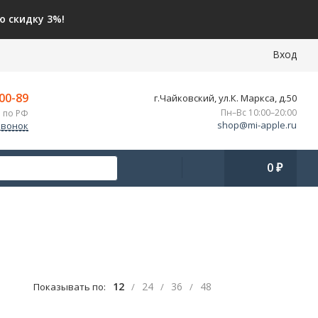
 скидку 3%!
Вход
-00-89
г.Чайковский, ул.К. Маркса, д.50
Пн–Вс 10:00–20:00
 по РФ
shop@mi-apple.ru
звонок
0
₽
12
24
36
48
Показывать по:
/
/
/