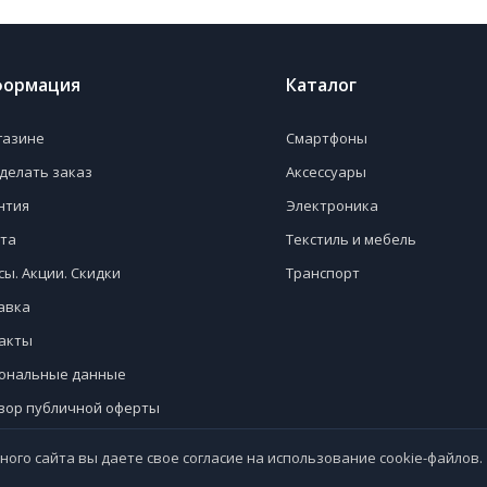
ормация
Каталог
газине
Смартфоны
сделать заказ
Аксессуары
нтия
Электроника
та
Текстиль и мебель
сы. Акции. Скидки
Транспорт
авка
акты​
ональные данные
вор публичной оферты
ного сайта вы даете свое согласие на использование cookie-файлов.